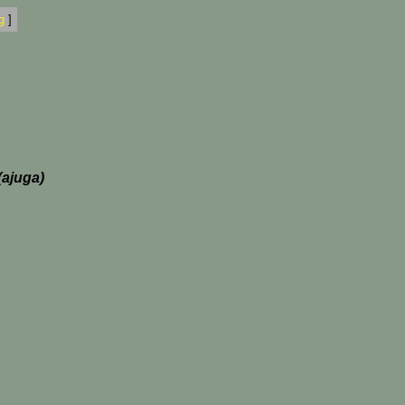
g
]
(ajuga)