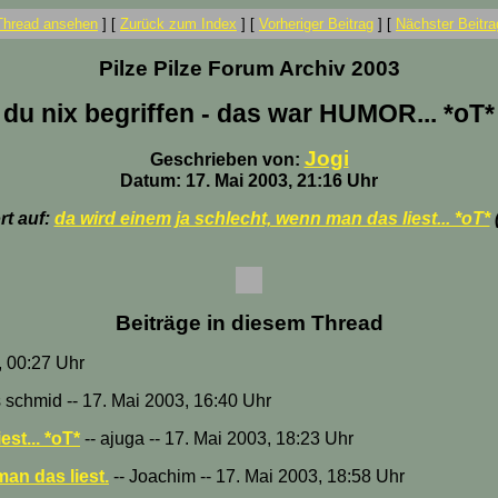
Thread ansehen
]
[
Zurück zum Index
]
[
Vorheriger Beitrag
]
[
Nächster Beitra
Pilze Pilze Forum Archiv 2003
du nix begriffen - das war HUMOR... *oT*
Jogi
Geschrieben von:
Datum: 17. Mai 2003, 21:16 Uhr
t auf:
da wird einem ja schlecht, wenn man das liest... *oT*
Beiträge in diesem Thread
3, 00:27 Uhr
 schmid -- 17. Mai 2003, 16:40 Uhr
st... *oT*
-- ajuga -- 17. Mai 2003, 18:23 Uhr
an das liest.
-- Joachim -- 17. Mai 2003, 18:58 Uhr