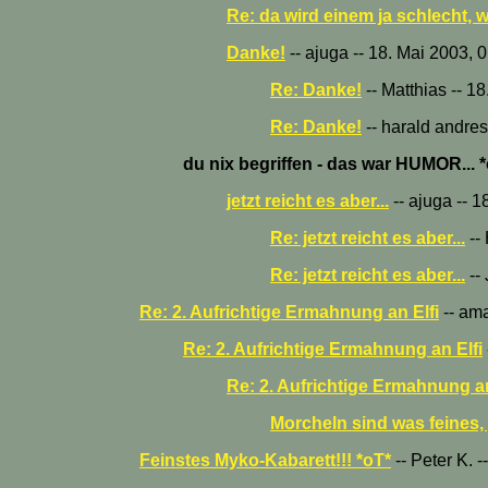
Re: da wird einem ja schlecht, 
Danke!
-- ajuga -- 18. Mai 2003, 
Re: Danke!
-- Matthias -- 1
Re: Danke!
-- harald andres
du nix begriffen - das war HUMOR... 
jetzt reicht es aber...
-- ajuga -- 
Re: jetzt reicht es aber...
--
Re: jetzt reicht es aber...
--
Re: 2. Aufrichtige Ermahnung an Elfi
-- ama
Re: 2. Aufrichtige Ermahnung an Elfi
Re: 2. Aufrichtige Ermahnung an
Morcheln sind was feines,
Feinstes Myko-Kabarett!!! *oT*
-- Peter K. 