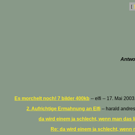
[
Antwor
Es morchelt noch! 7 bilder 400kb
-- elfi -- 17. Mai 200
2. Aufrichtige Ermahnung an Elfi
-- harald andres
da wird einem ja schlecht, wenn man das lie
Re: da wird einem ja schlecht, wenn m