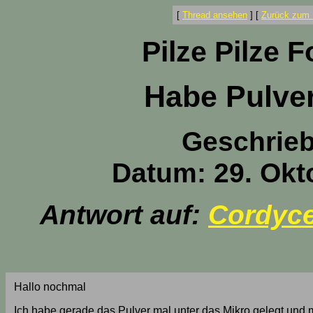
[
Thread ansehen
]
[
Zurück zum 
Pilze Pilze 
Habe Pulver
Geschrie
Datum: 29. Okt
Antwort auf:
Cordyce
Hallo nochmal
Ich habe gerade das Pulver mal unter das Mikro gelegt und m