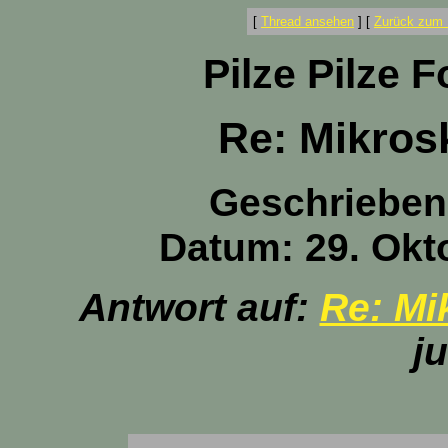
[
Thread ansehen
]
[
Zurück zum 
Pilze Pilze 
Re: Mikros
Geschrieben
Datum: 29. Okt
Antwort auf:
Re: Mi
j