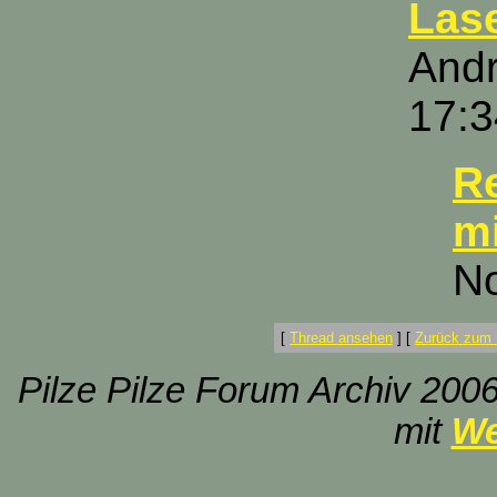
Lase
Andr
17:3
R
mi
No
[
Thread ansehen
]
[
Zurück zum 
Pilze Pilze Forum Archiv 2006
mit
We