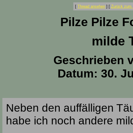
[
Thread ansehen
]
[
Zurück zum 
Pilze Pilze 
milde 
Geschrieben 
Datum: 30. Ju
Neben den auffälligen Täu
habe ich noch andere mil