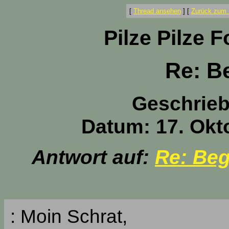
[
Thread ansehen
]
[
Zurück zum 
Pilze Pilze 
Re: B
Geschrie
Datum: 17. Okt
Antwort auf:
Re: Be
: Moin Schrat,