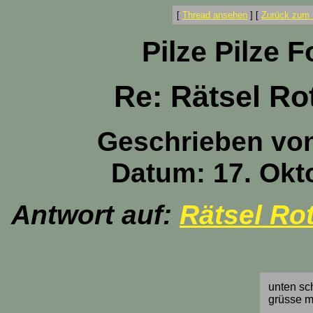
[
Thread ansehen
]
[
Zurück zum 
Pilze Pilze 
Re: Rätsel Ro
Geschrieben vo
Datum: 17. Okt
Antwort auf:
Rätsel Ro
unten sc
grüsse m