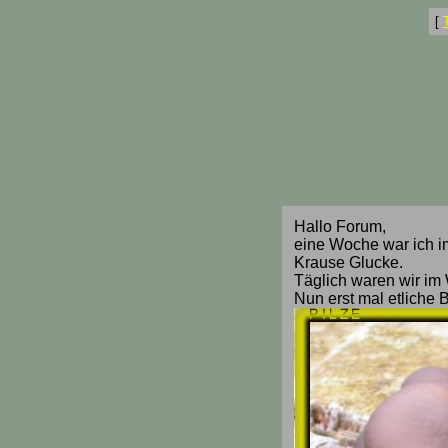
[
Hallo Forum,
eine Woche war ich i
Krause Glucke.
Täglich waren wir im
Nun erst mal etliche 