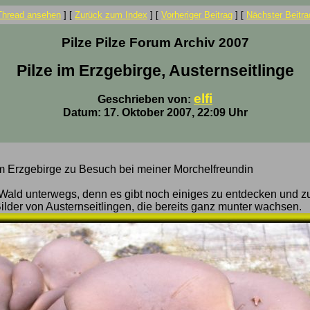
Thread ansehen
]
[
Zurück zum Index
]
[
Vorheriger Beitrag
]
[
Nächster Beitra
Pilze Pilze Forum Archiv 2007
Pilze im Erzgebirge, Austernseitlinge
elfi
Geschrieben von:
Datum: 17. Oktober 2007, 22:09 Uhr
m Erzgebirge zu Besuch bei meiner Morchelfreundin
 Wald unterwegs, denn es gibt noch einiges zu entdecken und z
Bilder von Austernseitlingen, die bereits ganz munter wachsen.