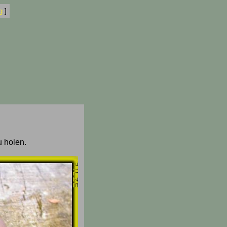
g
]
u holen.