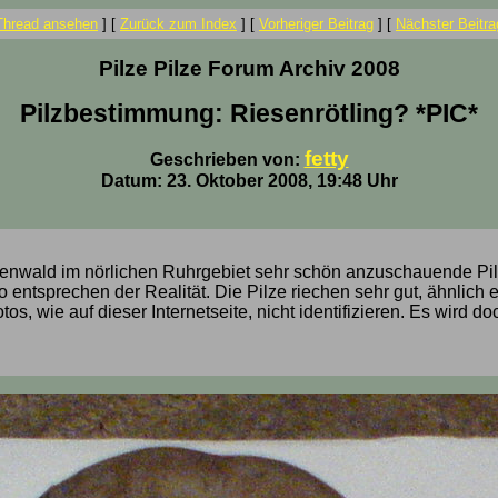
Thread ansehen
]
[
Zurück zum Index
]
[
Vorheriger Beitrag
]
[
Nächster Beitra
Pilze Pilze Forum Archiv 2008
Pilzbestimmung: Riesenrötling? *PIC*
fetty
Geschrieben von:
Datum: 23. Oktober 2008, 19:48 Uhr
henwald im nörlichen Ruhrgebiet sehr schön anzuschauende Pi
entsprechen der Realität. Die Pilze riechen sehr gut, ähnlich e
os, wie auf dieser Internetseite, nicht identifizieren. Es wird d