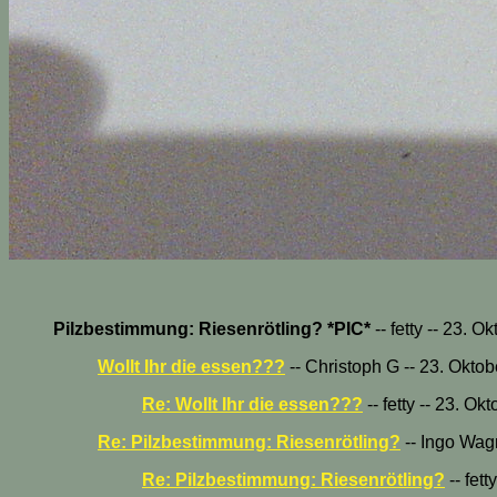
Pilzbestimmung: Riesenrötling? *PIC*
-- fetty -- 23. 
Wollt Ihr die essen???
-- Christoph G -- 23. Okto
Re: Wollt Ihr die essen???
-- fetty -- 23. O
Re: Pilzbestimmung: Riesenrötling?
-- Ingo Wagn
Re: Pilzbestimmung: Riesenrötling?
-- fet