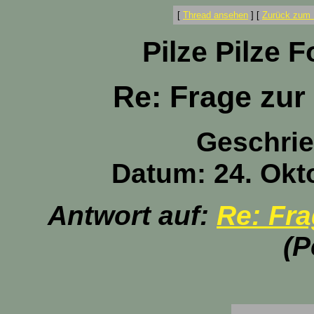
[
Thread ansehen
]
[
Zurück zum 
Pilze Pilze 
Re: Frage zur
Geschri
Datum: 24. Okt
Antwort auf:
Re: Fr
(P