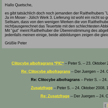
Hallo Quetsche,
es gibt tatsächlich doch noch jemanden der Raithelhubers "
Ja im Moser - Jülich Werk 3. Lieferung ist wohl ein nicht so gu
Seltsam, dass von den wenigen Werken die von Raithelhuber 
nicht)ausgerechnet das Teuertste mit den schlechtesten Abb
Mit "gut" meint Raithelhuber die Übereinstimmung des abgebil
jedenfalls meinen einige, beide abbildungen zeigen die gleic
Grüßle Peter
Clitocybe albofragrans *PIC*
-- Peter S. -- 23. Oktober
Re: Clitocybe albofragrans
-- Der Juergen -- 24.
Re: Clitocybe albofragrans
-- Peter S. -- 2
Zusatzfrage
-- Peter S. -- 24. Oktober 2008,
Re: Zusatzfrage
-- Der Juergen -- 24. 
[