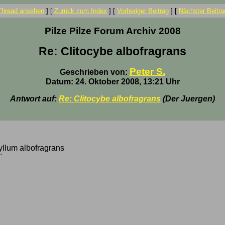
Thread ansehen
]
[
Zurück zum Index
]
[
Vorheriger Beitrag
]
[
Nächster Beitra
Pilze Pilze Forum Archiv 2008
Re: Clitocybe albofragrans
Peter S.
Geschrieben von:
Datum: 24. Oktober 2008, 13:21 Uhr
Antwort auf:
Re: Clitocybe albofragrans
(Der Juergen)
yllum albofragrans
"