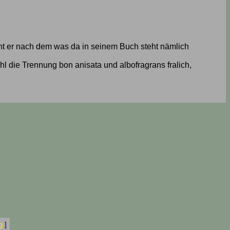
nnt er nach dem was da in seinem Buch steht nämlich
hl die Trennung bon anisata und albofragrans fralich,
g
]