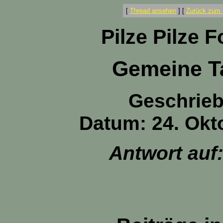
[
Thread ansehen
]
[
Zurück zum 
Pilze Pilze 
Gemeine T
Geschrie
Datum: 24. Okt
Antwort auf