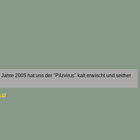
re 2005 hat uns der "Pilzvirus" kalt erwischt und seither
.12
.