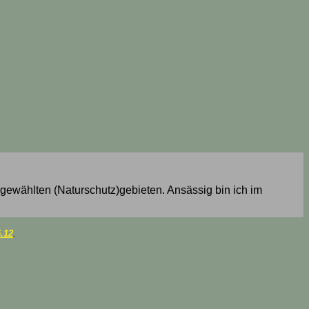
sgewählten (Naturschutz)gebieten. Ansässig bin ich im
.12
.