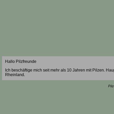
Hallo Pilzfreunde
Ich beschäftige mich seit mehr als 10 Jahren mit Pilzen. Ha
Rheinland.
Pil