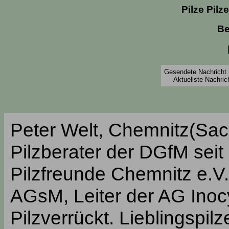
Pilze Pilz
Be
Gesendete Nachricht 
Aktuellste Nachric
Peter Welt, Chemnitz(Sac
Pilzberater der DGfM seit
Pilzfreunde Chemnitz e.V.
AGsM, Leiter der AG Inocy
Pilzverrückt. Lieblingspil