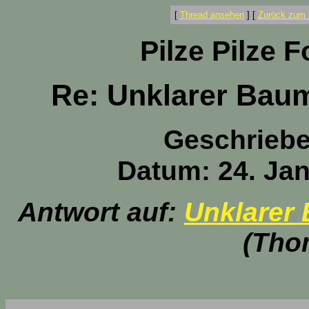
[
Thread ansehen
]
[
Zurück zum 
Pilze Pilze 
Re: Unklarer Baum
Geschrieb
Datum: 24. Jan
Antwort auf:
Unklarer 
(Tho