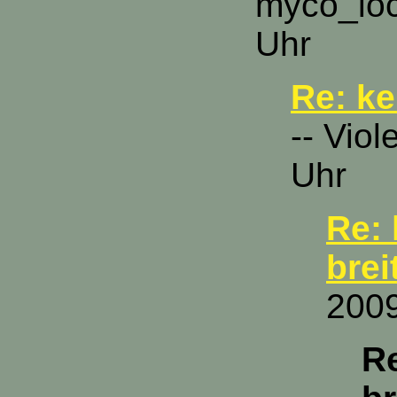
myco_loc
Uhr
Re: ke
-- Viol
Uhr
Re: 
brei
2009
Re