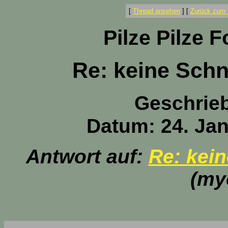
[
Thread ansehen
]
[
Zurück zum 
Pilze Pilze 
Re: keine Schn
Geschrie
Datum: 24. Jan
Antwort auf:
Re: kein
(my