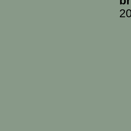
br
20