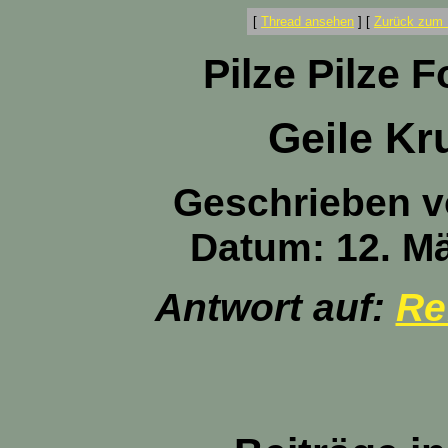
[
Thread ansehen
]
[
Zurück zum 
Pilze Pilze 
Geile Kru
Geschrieben 
Datum: 12. Mä
Antwort auf:
Re