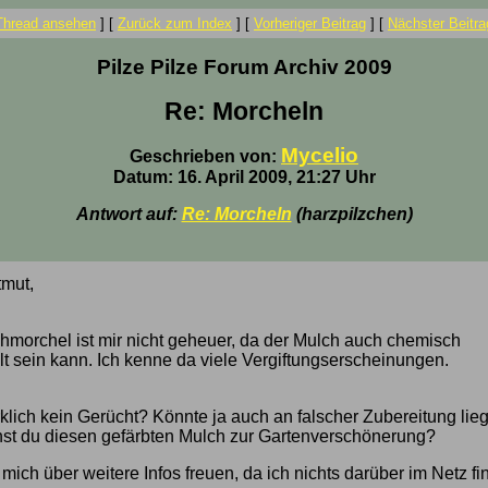
Thread ansehen
]
[
Zurück zum Index
]
[
Vorheriger Beitrag
]
[
Nächster Beitra
Pilze Pilze Forum Archiv 2009
Re: Morcheln
Mycelio
Geschrieben von:
Datum: 16. April 2009, 21:27 Uhr
Antwort auf:
Re: Morcheln
(harzpilzchen)
tmut,
chmorchel ist mir nicht geheuer, da der Mulch auch chemisch
lt sein kann. Ich kenne da viele Vergiftungserscheinungen.
rklich kein Gerücht? Könnte ja auch an falscher Zubereitung lieg
st du diesen gefärbten Mulch zur Gartenverschönerung?
mich über weitere Infos freuen, da ich nichts darüber im Netz f