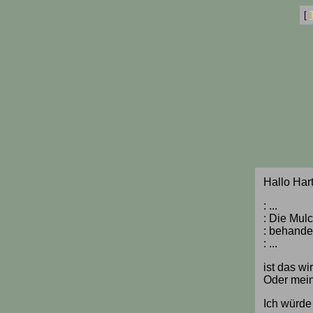
[
Hallo Har
: ...
: Die Mul
: behande
: ...
ist das wi
Oder mein
Ich würde 