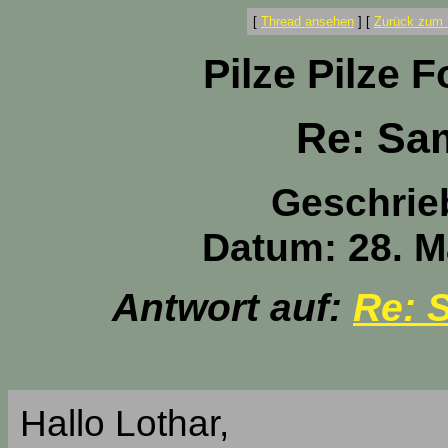
[
Thread ansehen
]
[
Zurück zum 
Pilze Pilze 
Re: Sa
Geschrie
Datum: 28. M
Antwort auf:
Re: 
Hallo Lothar,