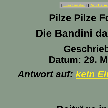
[
Thread ansehen
]
[
Zurück zum 
Pilze Pilze 
Die Bandini da
Geschrie
Datum: 29. M
Antwort auf:
kein Ei