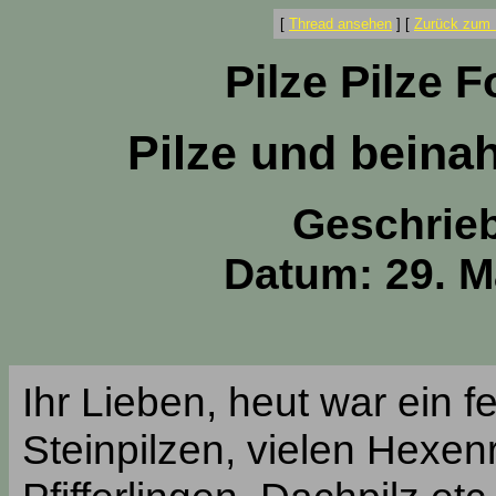
[
Thread ansehen
]
[
Zurück zum 
Pilze Pilze 
Pilze und beina
Geschrie
Datum: 29. M
Ihr Lieben, heut war ein f
Steinpilzen, vielen Hexenr