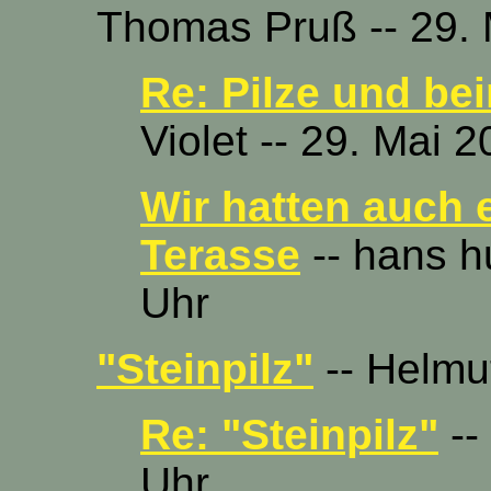
Thomas Pruß -- 29. 
Re: Pilze und be
Violet -- 29. Mai 
Wir hatten auch 
Terasse
-- hans h
Uhr
"Steinpilz"
-- Helmut
Re: "Steinpilz"
--
Uhr