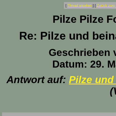
[
Thread ansehen
]
[
Zurück zum 
Pilze Pilze 
Re: Pilze und bei
Geschrieben 
Datum: 29. M
Antwort auf:
Pilze und
(