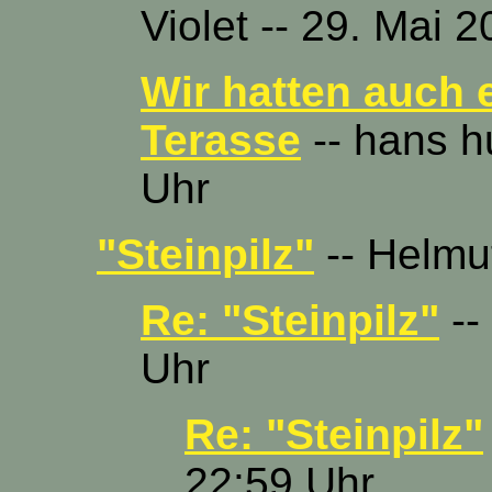
Violet -- 29. Mai 
Wir hatten auch 
Terasse
-- hans h
Uhr
"Steinpilz"
-- Helmut
Re: "Steinpilz"
--
Uhr
Re: "Steinpilz"
22:59 Uhr