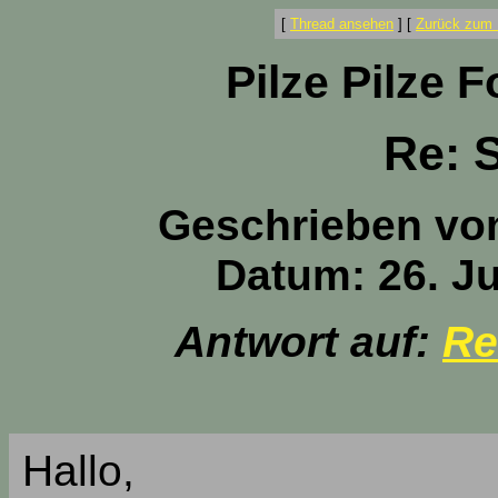
[
Thread ansehen
]
[
Zurück zum 
Pilze Pilze 
Re: 
Geschrieben vo
Datum: 26. Ju
Antwort auf:
Re
Hallo,