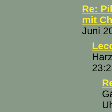
Re: Pi
mit Ch
Juni 2
Lec
Harz
23:2
R
Gá
U