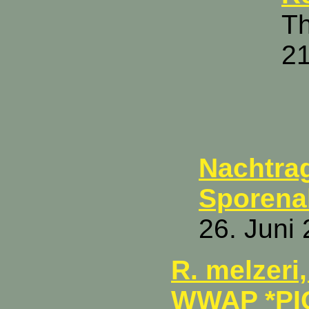
Th
21
Nachtra
Sporena
26. Juni
R. melzeri
WWAP *PI