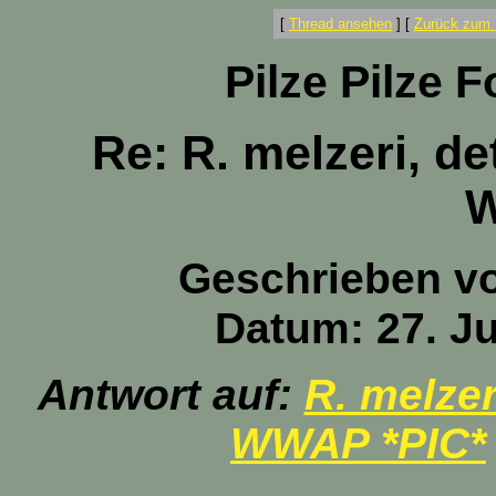
[
Thread ansehen
]
[
Zurück zum 
Pilze Pilze 
Re: R. melzeri, d
Geschrieben v
Datum: 27. Ju
Antwort auf:
R. melzer
WWAP *PIC*