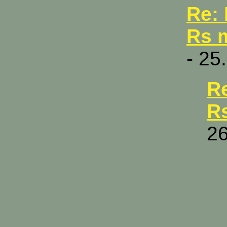
Re: 
Rs m
- 25
Re
Rs
26