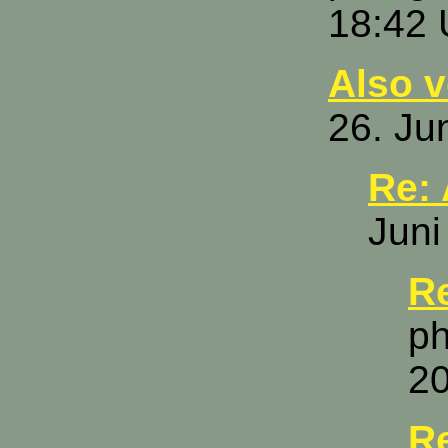
18:42 
Also 
26. Ju
Re:
Juni
R
ph
20
R