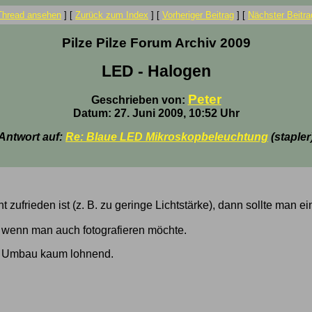
Thread ansehen
]
[
Zurück zum Index
]
[
Vorheriger Beitrag
]
[
Nächster Beitra
Pilze Pilze Forum Archiv 2009
LED - Halogen
Peter
Geschrieben von:
Datum: 27. Juni 2009, 10:52 Uhr
Antwort auf:
Re: Blaue LED Mikroskopbeleuchtung
(stapler
 zufrieden ist (z. B. zu geringe Lichtstärke), dann sollte man
 wenn man auch fotografieren möchte.
in Umbau kaum lohnend.