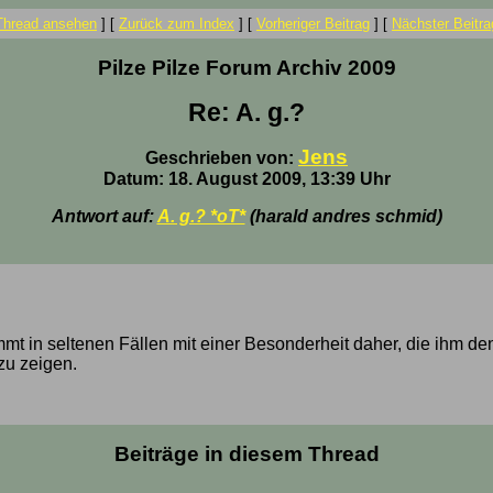
Thread ansehen
]
[
Zurück zum Index
]
[
Vorheriger Beitrag
]
[
Nächster Beitra
Pilze Pilze Forum Archiv 2009
Re: A. g.?
Jens
Geschrieben von:
Datum: 18. August 2009, 13:39 Uhr
Antwort auf:
A. g.? *oT*
(harald andres schmid)
mmt in seltenen Fällen mit einer Besonderheit daher, die ihm de
zu zeigen.
Beiträge in diesem Thread