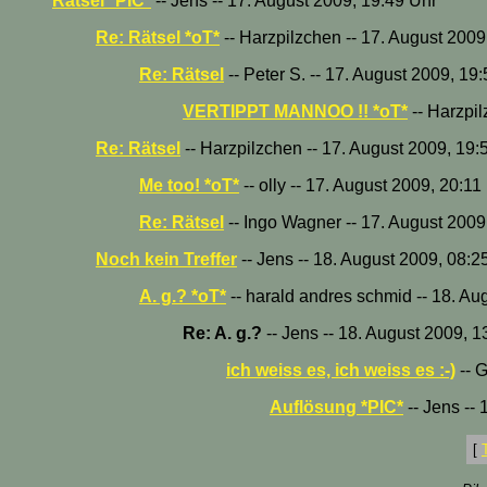
Rätsel *PIC*
-- Jens -- 17. August 2009, 19:49 Uhr
Re: Rätsel *oT*
-- Harzpilzchen -- 17. August 2009
Re: Rätsel
-- Peter S. -- 17. August 2009, 19
VERTIPPT MANNOO !! *oT*
-- Harzpil
Re: Rätsel
-- Harzpilzchen -- 17. August 2009, 19:
Me too! *oT*
-- olly -- 17. August 2009, 20:11
Re: Rätsel
-- Ingo Wagner -- 17. August 2009
Noch kein Treffer
-- Jens -- 18. August 2009, 08:2
A. g.? *oT*
-- harald andres schmid -- 18. Au
Re: A. g.?
-- Jens -- 18. August 2009, 1
ich weiss es, ich weiss es :-)
-- G
Auflösung *PIC*
-- Jens --
[