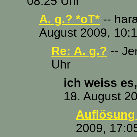
08:25 Uhr
A. g.? *oT*
-- har
August 2009, 10:
Re: A. g.?
-- Je
Uhr
ich weiss es,
18. August 2
Auflösung 
2009, 17:0