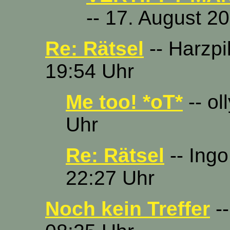
-- 17. August 2
Re: Rätsel
-- Harzpi
19:54 Uhr
Me too! *oT*
-- ol
Uhr
Re: Rätsel
-- Ingo
22:27 Uhr
Noch kein Treffer
--