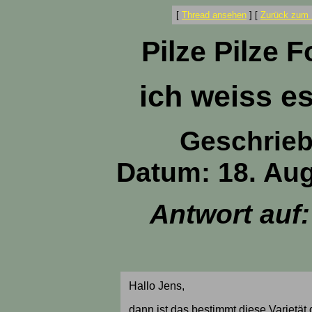
[
Thread ansehen
]
[
Zurück zum 
Pilze Pilze 
ich weiss es
Geschrie
Datum: 18. Aug
Antwort auf
Hallo Jens,
dann ist das bestimmt diese Varietät 