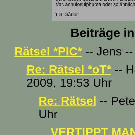
Var. annulosulphurea oder so ähnlich.
LG, Gábor
Beiträge i
Rätsel *PIC*
-- Jens -
Re: Rätsel *oT*
-- H
2009, 19:53 Uhr
Re: Rätsel
-- Pete
Uhr
VERTIPPT MAN