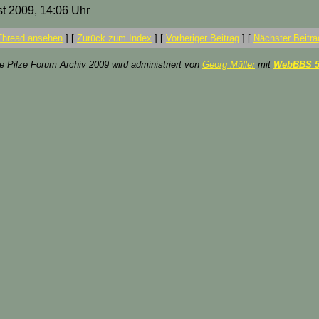
st 2009, 14:06 Uhr
Thread ansehen
]
[
Zurück zum Index
]
[
Vorheriger Beitrag
]
[
Nächster Beitra
ze Pilze Forum Archiv 2009 wird administriert von
Georg Müller
mit
WebBBS 5