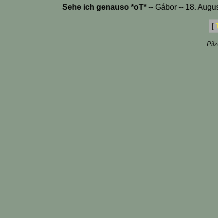
Sehe ich genauso *oT*
-- Gábor -- 18. Augu
[
Pil