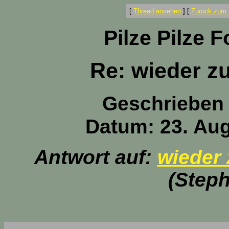
[
Thread ansehen
]
[
Zurück zum 
Pilze Pilze 
Re: wieder z
Geschrieben
Datum: 23. Aug
Antwort auf:
wieder 
(Step