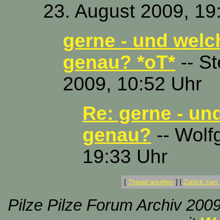
23. August 2009, 19
gerne - und welc
genau? *oT*
-- S
2009, 10:52 Uhr
Re: gerne - un
genau?
-- Wolf
19:33 Uhr
[
Thread ansehen
]
[
Zurück zum 
Pilze Pilze Forum Archiv 2009