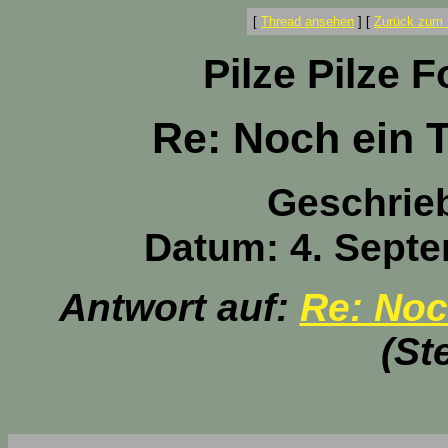
[
Thread ansehen
]
[
Zurück zum 
Pilze Pilze 
Re: Noch ein T
Geschrie
Datum: 4. Septe
Antwort auf:
Re: Noc
(St