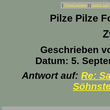
[
Thread ansehen
]
[
Zurück zum 
Pilze Pilze 
Z
Geschrieben v
Datum: 5. Septe
Antwort auf:
Re: Sa
Söhnste