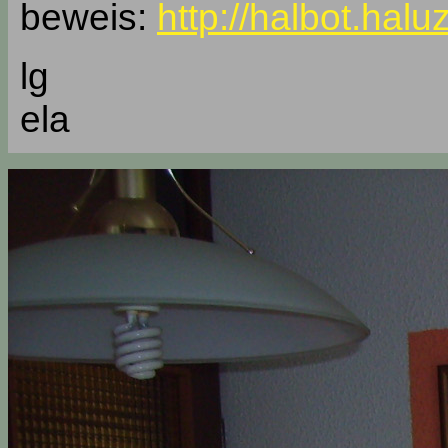
beweis:
http://halbot.hal
lg
ela