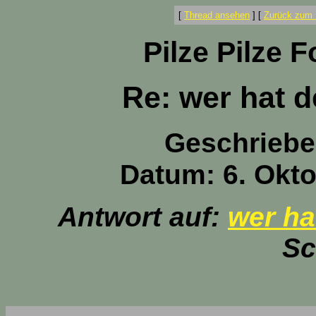
[
Thread ansehen
]
[
Zurück zum 
Pilze Pilze 
Re: wer hat d
Geschriebe
Datum: 6. Okto
Antwort auf:
wer ha
Sc