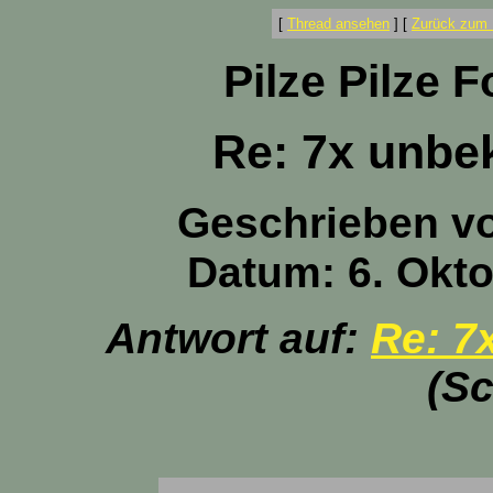
[
Thread ansehen
]
[
Zurück zum 
Pilze Pilze 
Re: 7x unbe
Geschrieben v
Datum: 6. Okto
Antwort auf:
Re: 7
(Sc