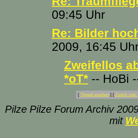
Re: Traumflieg
09:45 Uhr
Re: Bilder hoc
2009, 16:45 Uh
Zweifellos a
*oT*
-- HoBi -
[
Thread ansehen
]
[
Zurück zum 
Pilze Pilze Forum Archiv 2009
mit
We