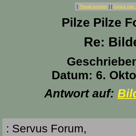
[
Thread ansehen
]
[
Zurück zum 
Pilze Pilze 
Re: Bild
Geschriebe
Datum: 6. Okto
Antwort auf:
Bil
: Servus Forum,