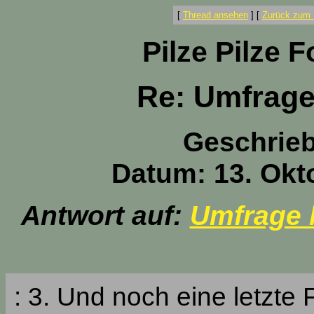
[
Thread ansehen
]
[
Zurück zum 
Pilze Pilze 
Re: Umfrage 
Geschrie
Datum: 13. Okt
Antwort auf:
Umfrage b
: 3. Und noch eine letzte 