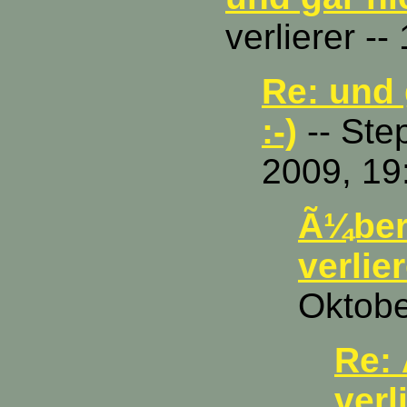
verlierer -
Re: und 
:-)
-- Ste
2009, 19
Ã¼ber
verlier
Oktobe
Re:
verl