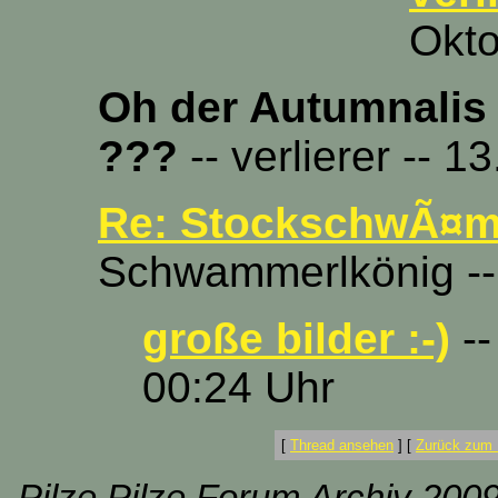
Okto
Oh der Autumnalis
???
-- verlierer -- 
Re: StockschwÃ¤m
Schwammerlkönig -- 
große bilder :-)
--
00:24 Uhr
[
Thread ansehen
]
[
Zurück zum 