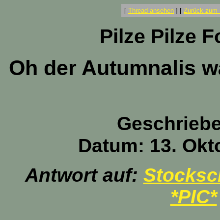
[
Thread ansehen
]
[
Zurück zum 
Pilze Pilze 
Oh der Autumnalis w
Geschrieb
Datum: 13. Okt
Antwort auf:
Stocksc
*PIC*