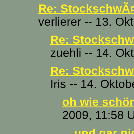
Re: StockschwÃ
verlierer -- 13. O
Re: Stocksch
zuehli -- 14. O
Re: Stocksch
Iris -- 14. Okto
oh wie schön
2009, 11:58 
und gar nic