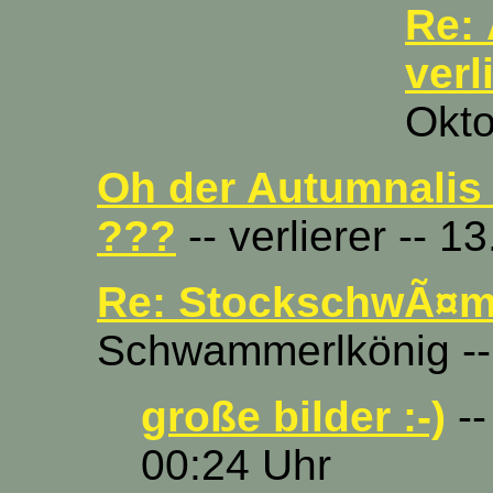
Re:
verl
Okto
Oh der Autumnalis
???
-- verlierer -- 
Re: StockschwÃ¤m
Schwammerlkönig -- 
große bilder :-)
--
00:24 Uhr