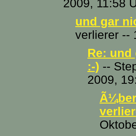
2009, 11:58 
und gar nic
verlierer -
Re: und 
:-)
-- Ste
2009, 19
Ã¼ber
verlier
Oktobe