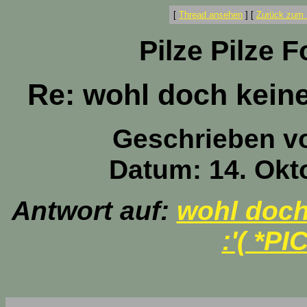
[
Thread ansehen
]
[
Zurück zum 
Pilze Pilze 
Re: wohl doch kein
Geschrieben v
Datum: 14. Okt
Antwort auf:
wohl doc
:'( *PI