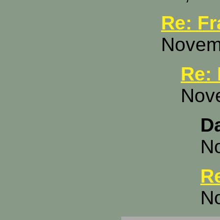
Re: F
Novemb
Re:
Nove
Da
No
R
No