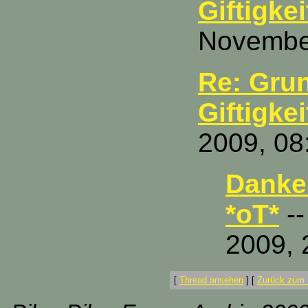
Giftigkeit
November
Re: Grun
Giftigkeit
2009, 08
Danke 
*oT*
--
2009, 
[
Thread ansehen
]
[
Zurück zum 