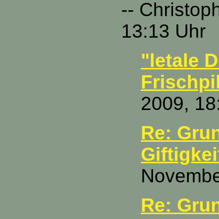
-- Christop
13:13 Uhr
"letale D
Frischpi
2009, 18
Re: Grun
Giftigkeit
November
Re: Grun