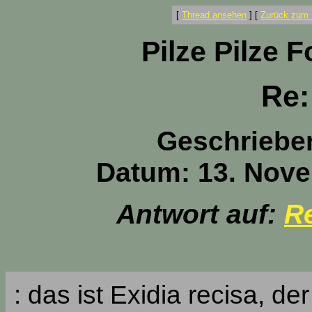
[
Thread ansehen
]
[
Zurück zum 
Pilze Pilze 
Re:
Geschriebe
Datum: 13. Nove
Antwort auf:
Re
: das ist Exidia recisa, d