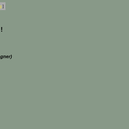
g
]
!
gner)