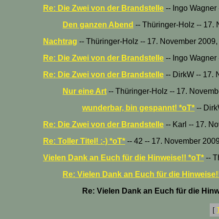
Re: Die Zwei von der Brandstelle
-- Ingo Wagner 
Den ganzen Abend
-- Thüringer-Holz -- 17
Nachtrag
-- Thüringer-Holz -- 17. November 2009,
Re: Die Zwei von der Brandstelle
-- Ingo Wagner 
Re: Die Zwei von der Brandstelle
-- DirkW -- 17.
Nur eine Art
-- Thüringer-Holz -- 17. Novemb
wunderbar, bin gespannt! *oT*
-- Dir
Re: Die Zwei von der Brandstelle
-- Karl -- 17. 
Re: Toller Titel! :-) *oT*
-- 42 -- 17. November 2009
Vielen Dank an Euch für die Hinweise!! *oT*
-- T
Re: Vielen Dank an Euch für die Hinweise!
Re: Vielen Dank an Euch für die Hinw
[