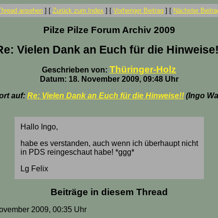
Thread ansehen
]
[
Zurück zum Index
]
[
Vorheriger Beitrag
]
[
Nächster Beitra
Pilze Pilze Forum Archiv 2009
Re: Vielen Dank an Euch für die Hinweise!
Thüringer-Holz
Geschrieben von:
Datum: 18. November 2009, 09:48 Uhr
rt auf:
Re: Vielen Dank an Euch für die Hinweise!!
(Ingo Wa
Hallo Ingo,
habe es verstanden, auch wenn ich überhaupt nicht
in PDS reingeschaut habe! *ggg*
Lg Felix
Beiträge in diesem Thread
 November 2009, 00:35 Uhr