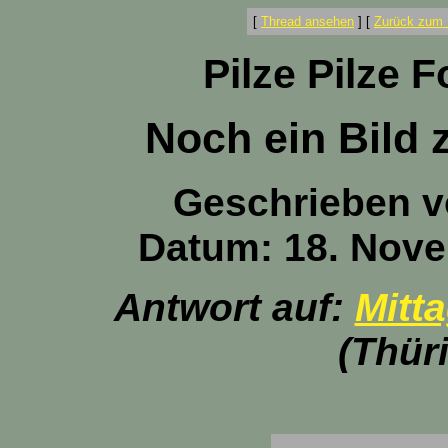
[
Thread ansehen
]
[
Zurück zum 
Pilze Pilze 
Noch ein Bild 
Geschrieben 
Datum: 18. Nove
Antwort auf:
Mitt
(Thür