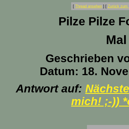
[
Thread ansehen
]
[
Zurück zum 
Pilze Pilze 
Mal
Geschrieben v
Datum: 18. Nove
Antwort auf:
Nächstes
mich! ;-)) 