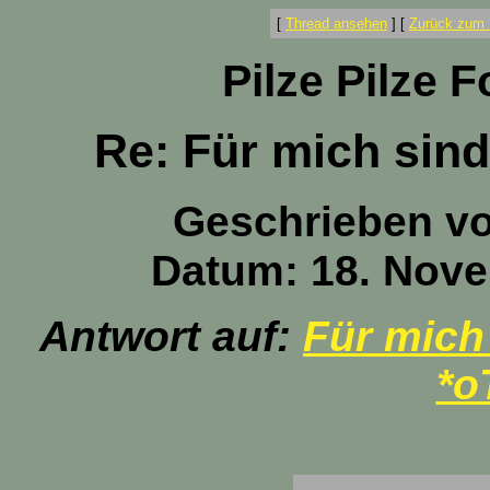
[
Thread ansehen
]
[
Zurück zum 
Pilze Pilze 
Re: Für mich sind
Geschrieben v
Datum: 18. Nove
Antwort auf:
Für mich
*o