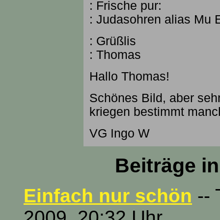
: Frische pur:
: Judasohren alias Mu E
: Grüßlis
: Thomas
Hallo Thomas!
Schönes Bild, aber seh
kriegen bestimmt manch
VG Ingo W
Beiträge i
Einfach nur schön
--
2009, 20:32 Uhr