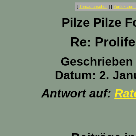
[
Thread ansehen
]
[
Zurück zum 
Pilze Pilze 
Re: Prolif
Geschrieben
Datum: 2. Jan
Antwort auf:
Rat