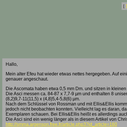
[
Hallo,
Mein alter Efeu hat wieder etwas nettes hergegeben. Auf ein
genauer angeschaut.
Die Ascomata haben etwa 0,5 mm Dm. und sitzen in kleine
Die Asci messen ca. 84-87 x 7,7-9 µm und enthalten 8 uniser
(8,2)9,7-11(11,5) x (4,8)5,4-5,8(6) µm.
Nach dem Schlüssel von Rossman und mit Ellis&Ellis kommen 
jedoch nicht beobachten konnten. Vielleicht lag es daran, 
Exemplaren schauen. Bei Ellis&Ellis heißt es allerdings auch
Die Asci sind ein wenig länger als in diesem Artikel von Ch
http://smma.argenson.free.fr/article.php3?id_article=160