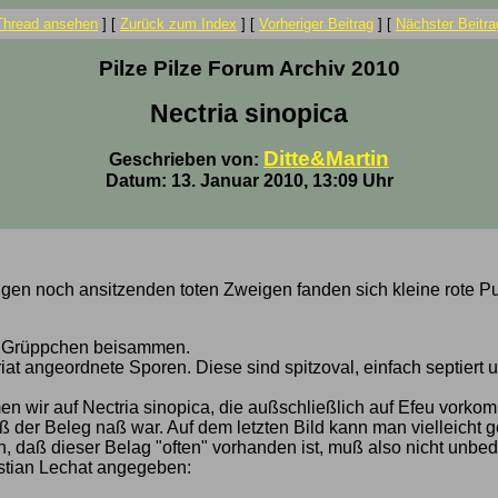
Thread ansehen
]
[
Zurück zum Index
]
[
Vorheriger Beitrag
]
[
Nächster Beitra
Pilze Pilze Forum Archiv 2010
Nectria sinopica
Ditte&Martin
Geschrieben von:
Datum: 13. Januar 2010, 13:09 Uhr
igen noch ansitzenden toten Zweigen fanden sich kleine rote Pu
n Grüppchen beisammen.
iat angeordnete Sporen. Diese sind spitzoval, einfach septiert 
wir auf Nectria sinopica, die außschließlich auf Efeu vorkommt
daß der Beleg naß war. Auf dem letzten Bild kann man vielleich
, daß dieser Belag "often" vorhanden ist, muß also nicht unbedi
ristian Lechat angegeben: