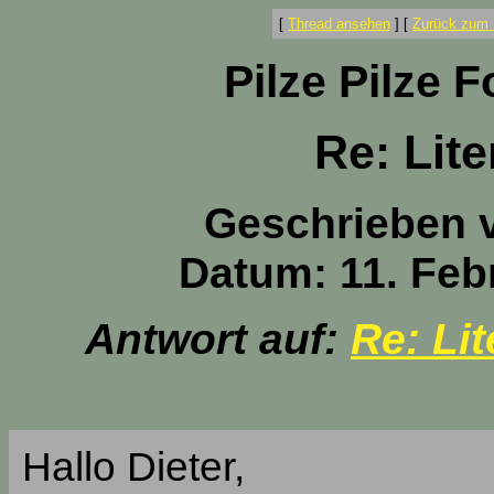
[
Thread ansehen
]
[
Zurück zum 
Pilze Pilze 
Re: Lit
Geschrieben 
Datum: 11. Feb
Antwort auf:
Re: Li
Hallo Dieter,