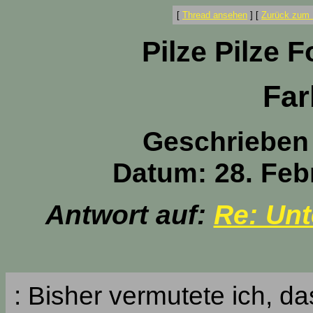
[
Thread ansehen
]
[
Zurück zum 
Pilze Pilze 
Fa
Geschrieben
Datum: 28. Feb
Antwort auf:
Re: Unt
: Bisher vermutete ich, da