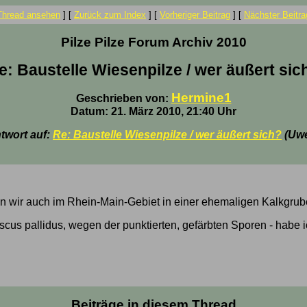
Thread ansehen
]
[
Zurück zum Index
]
[
Vorheriger Beitrag
]
[
Nächster Beitra
Pilze Pilze Forum Archiv 2010
e: Baustelle Wiesenpilze / wer äußert sic
Hermine1
Geschrieben von:
Datum: 21. März 2010, 21:40 Uhr
twort auf:
Re: Baustelle Wiesenpilze / wer äußert sich?
(Uw
ten wir auch im Rhein-Main-Gebiet in einer ehemaligen Kalkgrub
scus pallidus, wegen der punktierten, gefärbten Sporen - habe i
Beiträge in diesem Thread