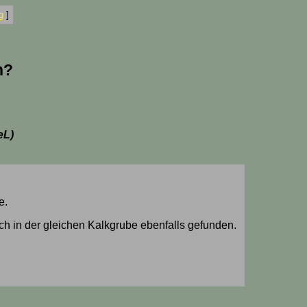
g
]
h?
eL)
e.
ch in der gleichen Kalkgrube ebenfalls gefunden.