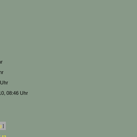
hr
hr
 Uhr
10, 08:46 Uhr
g
]